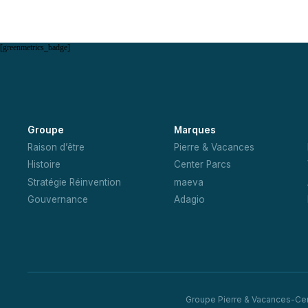
[greenmetrics_badge]
Groupe
Marques
Raison d’être
Pierre & Vacances
Histoire
Center Parcs
Stratégie Réinvention
maeva
Gouvernance
Adagio
Groupe Pierre & Vacances-Ce