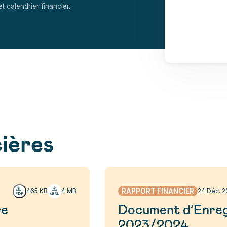
et calendrier financier.
ières
RAPPORT FINANCIER
465 KB
4 MB
24 Déc. 2
re
Document d’Enreg
2023/2024